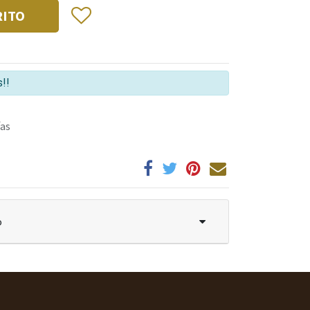
RITO
!!
ías
o