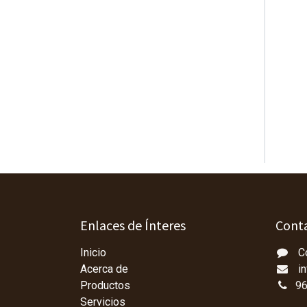
Enlaces de Ínteres
Conta
Inicio
C
Acerca de
i
Productos
96
Servicios