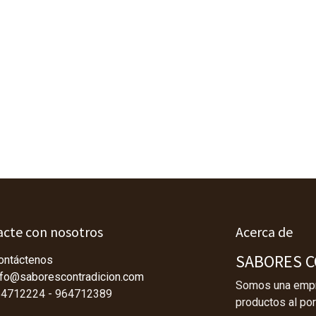
cte con nosotros
Acerca de
SABORES CO
ontáctenos
nfo@saborescontradicion.com
Somos una empre
4712224 - 964712389
productos al por