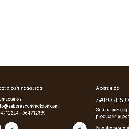
cte con nosotros
Acerca de
SABORES CO
ontáctenos
nfo@saborescontradicion.com
Somos una empre
4712224 - 964712389
productos al por
Nuestro propósit