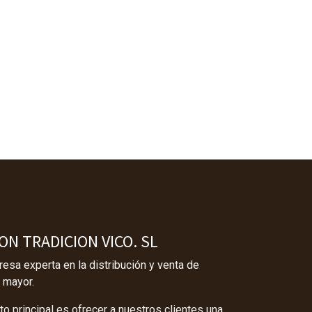
N TRADICION VICO. SL
sa experta en la distribución y venta de
 mayor.
o principal es ofrecer a nuestros clientes una