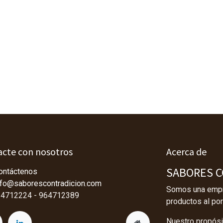
cte con nosotros
Acerca de
SABORES CO
ontáctenos
nfo@saborescontradicion.com
Somos una empre
4712224 - 964712389
productos al por
Nuestro propósit