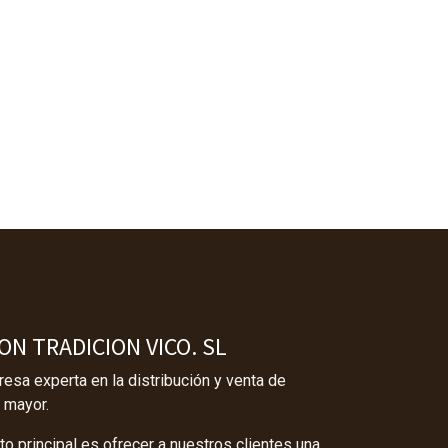
N TRADICION VICO. SL
sa experta en la distribución y venta de
 mayor.
o principal es ofrecer a nuestros clientes una