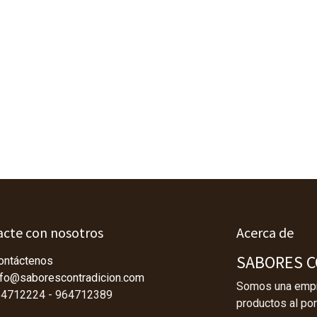
cte con nosotros
Acerca de
SABORES CO
ontáctenos
nfo@saborescontradicion.com
Somos una empre
4712224 - 964712389
productos al por