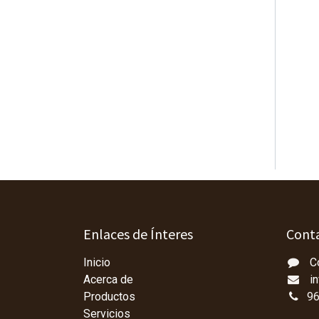
Enlaces de Ínteres
Conta
Inicio
C
Acerca de
i
Productos
96
Servicios