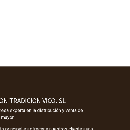
N TRADICION VICO. SL
sa experta en la distribución y venta de
 mayor.
o principal es ofrecer a nuestros clientes una