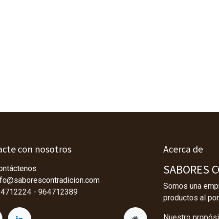
cte con nosotros
Acerca de
SABORES CO
ontáctenos
nfo@saborescontradicion.com
Somos una empre
4712224 - 964712389
productos al por
Nuestro propósit